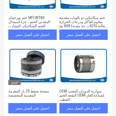
ختم ميكانيكي ذو بالونات معدنية
ختم بورجمان MFLWT80
مقاوم للتآكل ودرجات الحرارة
المعدني الختم ، جزء استبدال
العالية (425 درجة مئوية) 609 مع
الختم الميكانيكي المتوازن
تصميم مقطع عرضي ضيق
لمضخات الصناعية
احصل على أفضل سعر
احصل على أفضل سعر
فيديو
OEM متوازنة الدوران المعدن
مضخة ضغط 25 بار المعدنية
البقعة الختم ODM لصناعة الغاز
المعدنية المخصصة
النفطي
احصل على أفضل سعر
احصل على أفضل سعر