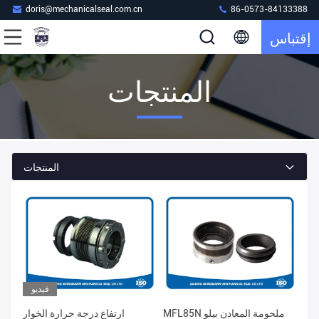
doris@mechanicalseal.com.cn
86-0573-84133388
إقتباس
المنتجات
المنتجات
فيديو
MFL85N ملحومة المعادن بيلو
ارتفاع درجة حرارة الخوار