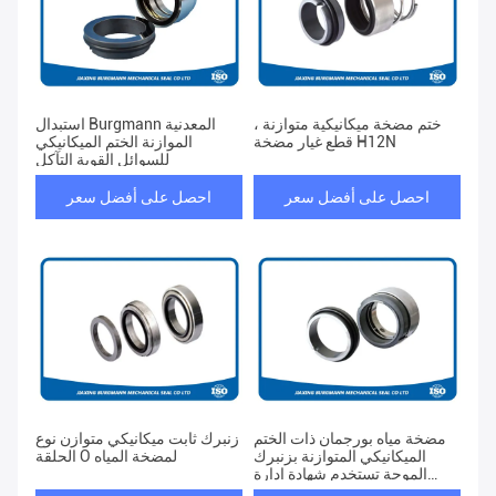
ختم مضخة ميكانيكية متوازنة ،
استبدال Burgmann المعدنية
قطع غيار مضخة H12N
الموازنة الختم الميكانيكي
للسوائل القوية التآكل
احصل على أفضل سعر
احصل على أفضل سعر
مضخة مياه بورجمان ذات الختم
زنبرك ثابت ميكانيكي متوازن نوع
الميكانيكي المتوازنة بزنبرك
الحلقة O لمضخة المياه
الموجة تستخدم شهادة إدارة
الغذاء والدواء الأمريكية