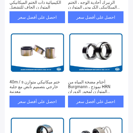
الزنبرك أحادية الوجه ، الختم
الكيميائية ذات الختم الميكانيكي
الميكانيكي الكربوني المتوازن
المتوازن الجاف للتشغيل
الدوار
احصل على أفضل سعر
احصل على أفضل سعر
أختام مضخة المياه من
40m / s ختم ميكانيكي متوازن
Burgmann ، نموذج HRN
خارجي بتصميم نابض مع جلبة
المتوازن لمحور الدوران
معدنية
الميكانيكي
احصل على أفضل سعر
احصل على أفضل سعر