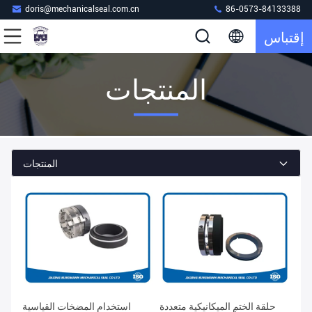
doris@mechanicalseal.com.cn
86-0573-84133388
إقتباس
المنتجات
المنتجات
حلقة الختم الميكانيكية متعددة
استخدام المضخات القياسية