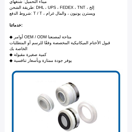
ميناء التحميل: شنغهاي
طريقة الشحن: DHL ، UPS ، FEDEX ، TNT ، إلخ
شروط الدفع: T / T ، ويسترن يونيون ، والمال غرام
خدماتنا:
◆ أوامر OEM / ODM متاحة لمصنعنا
قبول الأختام الميكانيكية المخصصة وفقًا للرسم أو المتطلبات
الخاصة بك
◆ كمية صغيرة مقبولة
◆ يوفر جودة ممتازة وبأسعار تنافسية