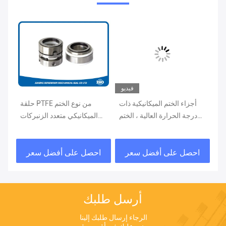
فيديو
يكي
أجزاء الختم الميكانيكية ذات
حلقة PTFE من نوع الختم
من
درجة الحرارة العالية ، الختم
الميكانيكي متعدد الزنبركات
FD)
الميكانيكي متعدد الزنبرك
لنطاقات درجات الحرارة
ية
عالي السرعة
القصوى
احصل على أفضل سعر
احصل على أفضل سعر
ا
أرسل طلبك
الرجاء إرسال طلبك إلينا 