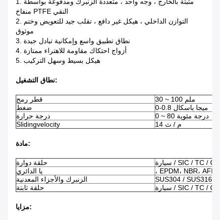
1. مثبتة بالخارج ، وجه واحد ، متعددة الزنبرك ومدفوعة بواسطة
منفاخ PTFE النقي
2. التوازن الداخلي ، هيكل غير دافع ، تقلب جيد للتعويض وختم
موثوق
3. نطاق تطبيق واسع وإمكانية تبادل جيدة
4. أزواج احتكاك مقاومة للاهتراء ممتازة
5. هيكل بسيط وسهل التركيب
:
نطاق التشغيل
30 ~ 100 ملم
قطر رمح
0-0.8 ميجا باسكال
ضغط
0 ~ 80 درجة مئوية
درجة حرارة
14 م / ث
Slidingvelocity
مادة:
يارة / SIC / TC / Cer
حلقة دوارة
، EPDM، NBR، AFLAS
يا الدائري
الزنبرك والأجزاء المعدنية
يارة / SIC / TC / Cer
حلقة ثابتة
مزايا: