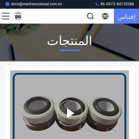
doris@mechanicalseal.com.cn
86-0573-84133388
إقتباس
المنتجات