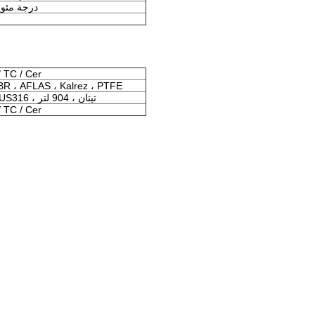
-25 ~ 220 درجة مئ
سيارة / / Cer
BR ، AFLAS ، Kalrez ، PTFE
SUS304 ، SUS316 ، تيتان ، 904 لتر
سيارة / / Cer