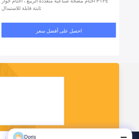
لختم الميكانيكي الأحادي العالمي مع حلقة
أختام مضخة صناعية متعددة الربيع ، أختام خوار PTFE
ثابتة قابلة للاستبدال
احصل على أفضل سعر
Doris