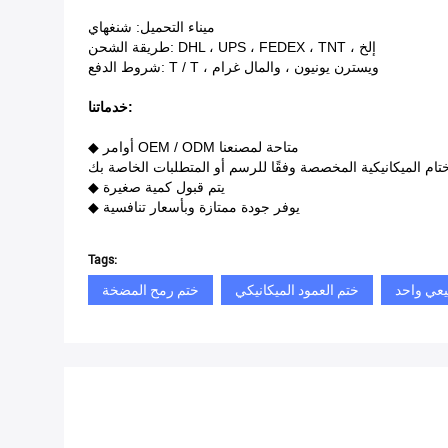
ميناء التحميل: شنغهاي
طريقة الشحن: DHL ، UPS ، FEDEX ، TNT ، إلخ
شروط الدفع: T / T ، ويسترن يونيون ، والمال غرام
خدماتنا:
◆ أوامر OEM / ODM متاحة لمصنعنا
ختام الميكانيكية المخصصة وفقًا للرسم أو المتطلبات الخاصة بك
◆ يتم قبول كمية صغيرة
◆ يوفر جودة ممتازة وبأسعار تنافسية
Tags:
يعي واحد
ختم العمود الميكانيكي
ختم رمح المضخة