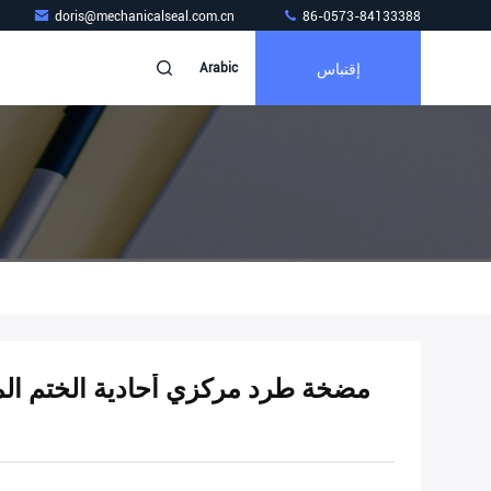
doris@mechanicalseal.com.cn
86-0573-84133388
إقتباس
Arabic
مضخة طرد مركزي أحادية الختم الم