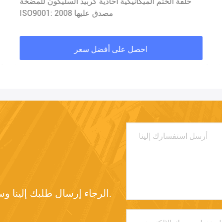
حلقة الختم الميكانيكية أحادية كربيد السليكون للمضخة
ISO9001: 2008 مصدق عليها
احصل على أفضل سعر
الرجاء إرسال طلبك إلينا وسنرد عليك في أقرب وقت ممكن.