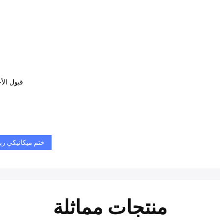
قبول الأ
ختم ميكانيكي رب
منتجات مماثلة