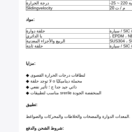
وية
درجة الحرارة
20 م / ث
Slidingvelocity
مواد:
SIC / TC 
حلقة دوارة
، EPDM ، N
يا الدائري
الربيع والأجزاء المعدنية
SIC / TC 
حلقة ثابتة
مزايا:
◆ لنطاقات درجات الحرارة القصوى
◆ لا توجد حلقة o محملة ديناميكيًا
◆ ذاتي جيد جدا ج ؛ تأثير نفعي
◆ مناسب لتطبيقات srerile المنخفضة الجودة
تطبيق:
المعدات الدوارة والمضخات والخلاطات والمحركات والضواغط.
:
شروط الشحن والدفع