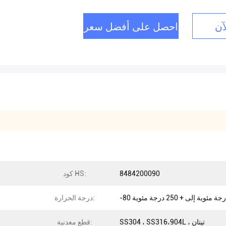
آن
احصل على أفضل سعر
8484200090
كود HS:
 درجة مئوية إلى + 250 درجة مئوية
درجة الحرارة:
SS304 ، SS316،904L ، تيتان
قطع معدنية: