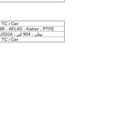
سيارة / / Cer
BR ، AFLAS ، Kalrez ، PTFE
SUS304 ، SUS316 ، تيتان ، 904 لتر
سيارة / / Cer