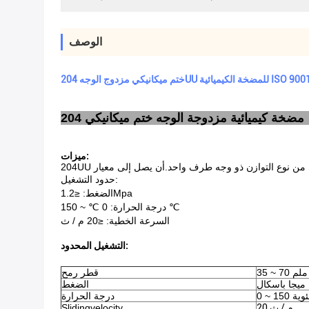
الوصف
ميزات:
حدود التشغيل:
الضغط: ≤1.2Mpa
درجة الحرارة: 0 ℃ ~ 150 ℃
السرعة الخطية: ≤20 م / ث
التشغيل المحدود:
35 ~ 70 ملم
قطر رمح
الضغط
 مئوية
درجة الحرارة
20 م / ث
Slidingvelocity