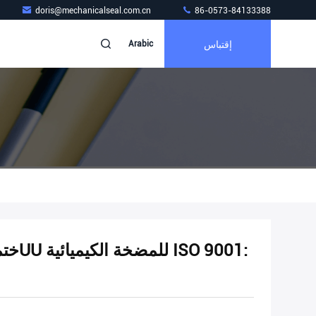
doris@mechanicalseal.com.cn
86-0573-84133388
إقتباس
Arabic