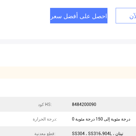
آن
احصل على أفضل سعر
8484200090
كود HS:
0 درجة مئوية إلى 150 درجة مئوية
درجة الحرارة:
SS304 ، SS316،904L ، تيتان
قطع معدنية: