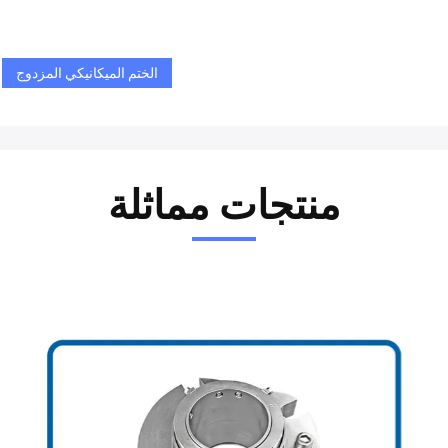
الختم الميكانيكي المزدوج
منتجات مماثلة