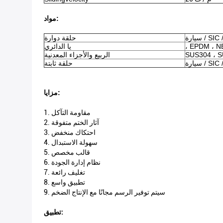
مواد:
SIC / TC 
حلقة دوارة
، EPDM ، N
يا الدائري
الربيع والأجزاء المعدنية
SIC / TC 
حلقة ثابتة
مزايا:
1. مقاومة التآكل
2. آثار الختم متفوقة
3. احتكاك منخفض
4. سهولة الاستبدال
5. قالب مخصص
6. نظام إدارة الجودة
7. تغليف رائعة
8. تطبيق واسع
9. سيتم توفير الرسم مجانًا مع الإنتاج الضخم
تطبيق: