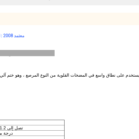
ختم ميكانيكي مزدوج الوجه 204UU للمضخة الكيميائية ISO 9001: 2008 معتمد
مضخة كيميائية مزدوجة الوجه ختم ميكانيكي 204UU مع ISO 9001: 2008
تصل إلى 1.2 ميجا باسكال
0 ~ 150 درجة