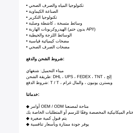
• تكنولوجيا المياه والصرف الصحي
• الصناعة الكيماوية
• تكنولوجيا التكرير
• وسائط متسخة ، كاشطة وصلبة
• الهيدروكربونات الهاربة (بدون ختم API!)
• الوسائط اللزجة والخيطية
• مضخات كيميائية قياسية
• مضخات الصرف الصحي
:
شروط الشحن والدفع
ميناء التحميل: شنغهاي
طريقة الشحن: DHL ، UPS ، FEDEX ، TNT ، إلخ
شروط الدفع: T / T ، ويسترن يونيون ، والمال غرام
خدماتنا:
◆ أوامر OEM / ODM متاحة لمصنعنا
ختام الميكانيكية المخصصة وفقًا للرسم أو المتطلبات الخاصة بك
◆ يتم قبول كمية صغيرة
◆ يوفر جودة ممتازة وبأسعار تنافسية