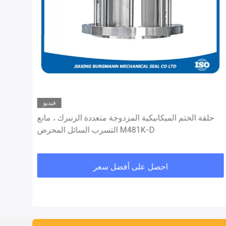
فيديو
حلقة الختم الميكانيكية المزدوجة متعددة الزنبرك ، مانع
التسرب السائل المحرض M481K-D
احصل على أفضل سعر