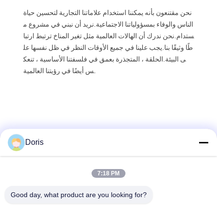
نحن مقتنعون بأنه يمكننا استخدام علاماتنا التجارية لتحسين حياة
الناس والوفاء بمسؤولياتنا الاجتماعية.نريد أن نبني في مشروع م
ستدام.نحن ندرك أن الهالات العالمية مثل تغير المناخ ترتبط ارتبا
طًا وثيقًا بنا.يجب علينا في جميع الأوقات النظر في ظل نفسها عل
ى البيئة.الحلقة ، المتجذرة بعمق في فلسفتنا الأساسية ، تنعك
س أيضًا في رؤيتنا العالمية.
Doris
7:18 PM
Good day, what product are you looking for?
Jiaxing Burgmann Mechanical Seal Co., Ltd.
Jiashan King Kong Branch