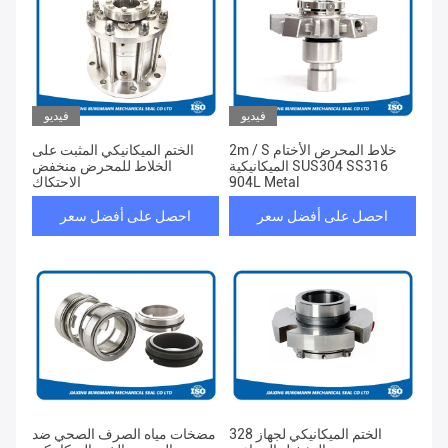
فيديو
فيديو
2m / S خلاط المحرض الأختام
الختم الميكانيكي المثبت على
الميكانيكية SUS304 SS316
الخلاط للمحرض منخفض
904L Metal
الاحتكاك
احصل على أفضل سعر
احصل على أفضل سعر
328 الختم الميكانيكي لجهاز
مضخات مياه الصرف الصحي ضد