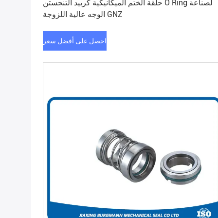
حلقة الختم الميكانيكية كربيد التنجستن O Ring لصناعة
الوجه عالية اللزوجة GNZ
احصل على أفضل سعر