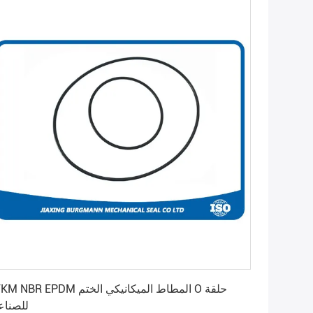
احصل على أفضل سعر
FFKM NBR EPDM المطاط الميكانيكي الختم O
للصناع