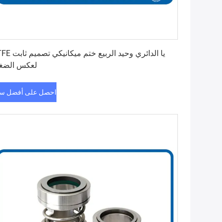
احصل على أفضل سعر
PTFE يا الدائري وحيد الربيع ختم
لعكس الضغ
احصل على أفضل س