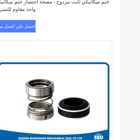
ختم ميكانيكي ثابت مزدوج ، مضخة احتضار ختم ميكاني
واحد مقاوم للتس
احصل على أفضل س