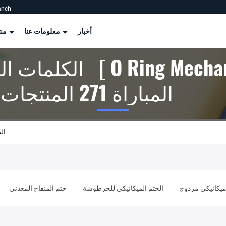
anch
أخبار
معلومات عنا
منتجات
الكلمات الرئيسية [ cal
Seal ] المباراة 271 المنتجات
 Seal
ميكانيكي مزدوج
الختم الميكانيكي للخرطوشة
ختم المنفاخ المعدني