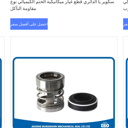
كي
سكوير يا الدائري قطع غيار ميكانيكية الختم الكيميائي نوع
رب
مقاومة التآكل
عر
احصل على أفضل سعر