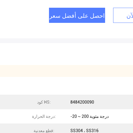
آن
احصل على أفضل سعر
8484200090
كود HS:
-20 ~ 200 درجة مئوية
درجة الحرارة:
SS304 ، SS316
قطع معدنية: