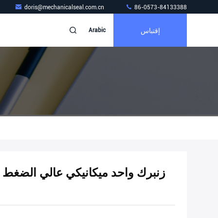
doris@mechanicalseal.com.cn
86-0573-84133388
إقتباس
Arabic
زنبرك واحد ميكانيكي عالي الضغط 