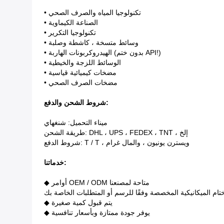
• تكنولوجيا المياه والصرف الصحي
• الصناعة الكيماوية
• تكنولوجيا التكرير
• وسائط متسخة ، كاشطة وصلبة
• الهيدروكربونات الهاربة (بدون ختم API!)
• الوسائط اللزجة والخيطية
• مضخات كيميائية قياسية
• مضخات الصرف الصحي
:
شروط الشحن والدفع
ميناء التحميل: شنغهاي
طريقة الشحن: DHL ، UPS ، FEDEX ، TNT ، إلخ
شروط الدفع: T / T ، ويسترن يونيون ، والمال غرام
خدماتنا:
◆ أوامر OEM / ODM متاحة لمصنعنا
ختام الميكانيكية المخصصة وفقًا للرسم أو المتطلبات الخاصة بك
◆ يتم قبول كمية صغيرة
◆ يوفر جودة ممتازة وبأسعار تنافسية