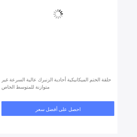
 وحيد الربيع ختم ميكانيكي تصميم ثابت
حلقة الختم الميكانيكية أحادية الزنبرك عالية السرعة غير
ضغط
متوازنة للمتوسط ​​الخاص
احصل على أفضل سعر