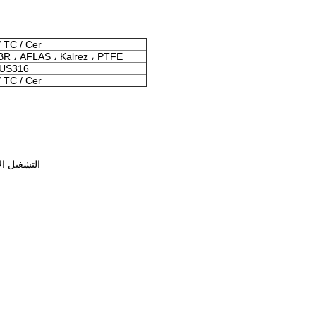
سيارة / / Cer
BR ، AFLAS ، Kalrez ، PTFE
SUS316
سيارة / / Cer
• التشغيل