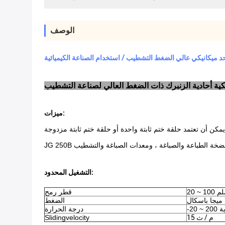
الوصف
د ميكانيكي عالي الضغط التشطيب / استخدام الصناعة الكيميائية
ميزات:
التشغيل المحدود:
 100 ملم
قطر رمح
الضغط
وية
درجة الحرارة
15 م / ث
Slidingvelocity