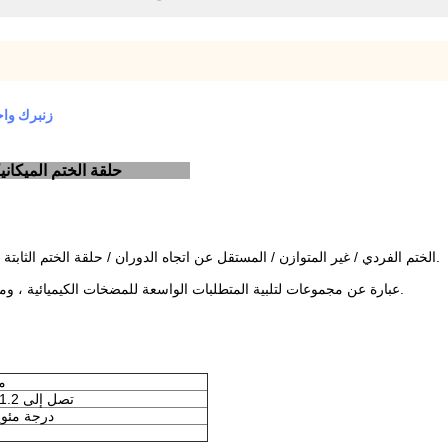
زنبرك واح
حلقة الختم الميكانيكية أحادية الزنبرك ذات الضغط العالي لصناعة التشطيب JG 250B
الختم الفردي / غير المتوازن / المستقل عن اتجاه الدوران / حلقة الختم الثابتة يمكن أن تعتمد حلقة ختم ثابتة واحدة أو حلقة ختم ثابتة مزدوجة.
JG 250B عبارة عن مجموعات لتلبية المتطلبات الواسعة للمضخات الكيميائية ، ومضخة الطباعة والصباغة ، ومعدات الصباغة والتشطيب.
20 ~
تصل إلى 1.2 ميجا باسكال
-20 ~ 200 درجة مئ