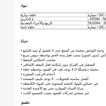
مواد:
SIC / TC 
حلقة دوارة
، EPDM ، N
يا الدائري
SUS304 ، 
الربيع والأجزاء المعدنية
SIC / TC 
حلقة ثابتة
مزايا:
• وحدة النوابض متجنبة من المنتج حتى لا تلتصق أو تسد الينابيع
 الآمن (بدون كسور) بسبب قفل وجه الختم بواسطة دبوس مربع
• مناسب لانعكاس الضغط
• التشغيل في الفراغ بدون إمكانية قفل المقعد الإضافي
• لا يوجد تلف في العمود بواسطة حلقة O محملة ديناميكيًا
• أحجام التركيب الصغيرة
• أفضل مناسبة للتحويلات ، لا يوجد تكييف للمضخة
• غير حساس للمواد الصلبة المحتوية على المواد الكاشطة
• مزايا السداد المتوازن حتى مع الأعمدة العادية
• غير حساس لحركات العمود بسبب التصميم الثابت
تطبيق: